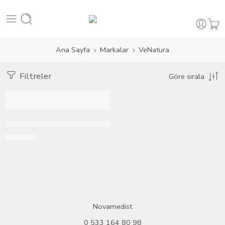
Ana Sayfa
Markalar
VeNatura
Filtreler
Göre sırala
STOKTA KALMADI
VeNatura Vitamin D3 K2 20ml Damla
165,95
₺
Novamedist
0 533 164 80 98