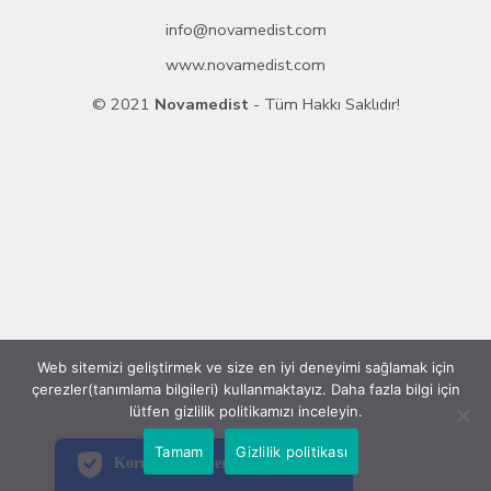
info@novamedist.com
www.novamedist.com
© 2021
Novamedist
- Tüm Hakkı Saklıdır!
Web sitemizi geliştirmek ve size en iyi deneyimi sağlamak için
çerezler(tanımlama bilgileri) kullanmaktayız. Daha fazla bilgi için
PCI-DSS Ödeme Güvenliği
lütfen gizlilik politikamızı inceleyin.
7/24 Canlı Destek
Tamam
Gizlilik politikası
Korumalı Alışveriş
iyzico Korumalı Alışveriş