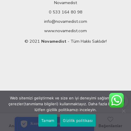
Novamedist
0 533 164 80 98
info@novamedist.com
www.novamedist.com
© 2021
Novamedist
- Tüm Hakkı Saklıdır!
Web sitemizi geliştirmek ve size en iyi deneyimi sağlamak için
çerezler(tanımlama bilgileri) kullanmaktayız. Daha fazla bilgi için
PCI-DSS Ödeme Güvenliği
lütfen gizlilik politikamızı inceleyin.
7/24 Canlı Destek
Tamam
Gizlilik politikası
Korumalı Alışveriş
Ana Sayfa
Filtreler
Kategoriler
Beğenilenler
iyzico Korumalı Alışveriş