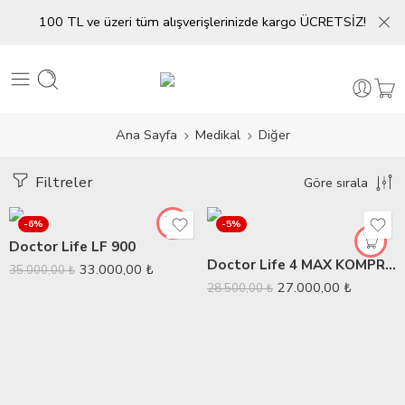
100 TL ve üzeri tüm alışverişlerinizde kargo ÜCRETSİZ!
Ana Sayfa
Medikal
Diğer
Filtreler
Göre sırala
-6%
-5%
Doctor Life LF 900
Doctor Life 4 MAX KOMPRESYON CİHAZI
33.000,00
₺
35.000,00
₺
27.000,00
₺
28.500,00
₺