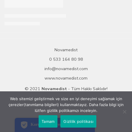
ÖZEL
-15%
Bepanthol Cilt Bakım Kremi El Yüz için 100 Gr
STOKTA KALMADI
255,95
₺
300,00
₺
Novamedist
0 533 164 80 98
info@novamedist.com
www.novamedist.com
© 2021
Novamedist
- Tüm Hakkı Saklıdır!
Web sitemizi geliştirmek ve size en iyi deneyimi sağlamak için
çerezler(tanımlama bilgileri) kullanmaktayız. Daha fazla bilgi için
PCI-DSS Ödeme Güvenliği
lütfen gizlilik politikamızı inceleyin.
7/24 Canlı Destek
Tamam
Gizlilik politikası
Korumalı Alışveriş
iyzico Korumalı Alışveriş