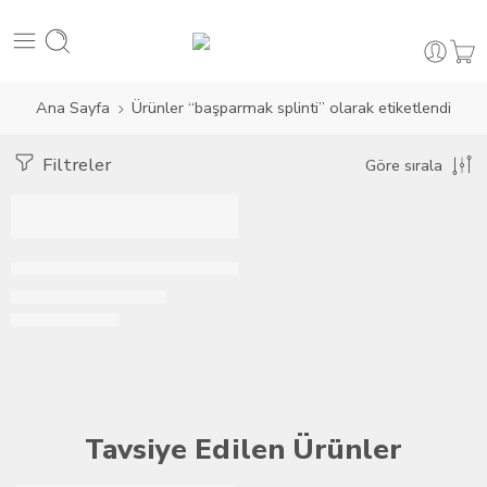
Ana Sayfa
Ürünler “başparmak splinti” olarak etiketlendi
Filtreler
Göre sırala
İNDIRIMLI
Rhizomed® Soft Başparmak Ortezi
1.800,00
₺
2.000,00
₺
Tavsiye Edilen Ürünler