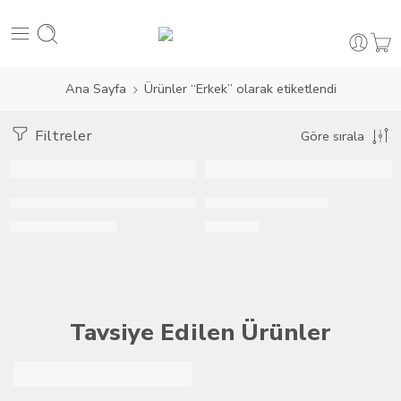
Ana Sayfa
Ürünler “Erkek” olarak etiketlendi
Filtreler
Göre sırala
STOKTA KALMADI
-10%
Proloonging Geciktirici Krem
Red Point Capsule
STOKTA KALMADI
450,00
₺
406,00
₺
500,00
₺
Tavsiye Edilen Ürünler
ÖZEL