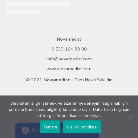
-15%
Bepanthol Cilt Bakım Kremi El Yüz için 100 Gr
STOKTA KALMADI
255,95
₺
300,00
₺
Novamedist
0 533 164 80 98
info@novamedist.com
www.novamedist.com
© 2021
Novamedist
- Tüm Hakkı Saklıdır!
Web sitemizi geliştirmek ve size en iyi deneyimi sağlamak için
çerezler(tanımlama bilgileri) kullanmaktayız. Daha fazla bilgi için
PCI-DSS Ödeme Güvenliği
lütfen gizlilik politikamızı inceleyin.
7/24 Canlı Destek
Tamam
Gizlilik politikası
Korumalı Alışveriş
iyzico Korumalı Alışveriş