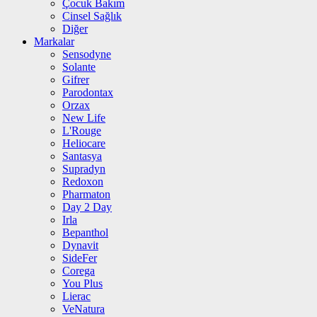
Çocuk Bakım
Cinsel Sağlık
Diğer
Markalar
Sensodyne
Solante
Gifrer
Parodontax
Orzax
New Life
L'Rouge
Heliocare
Santasya
Supradyn
Redoxon
Pharmaton
Day 2 Day
Irla
Bepanthol
Dynavit
SideFer
Corega
You Plus
Lierac
VeNatura