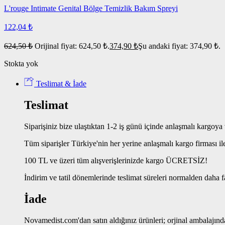
L'rouge Intimate Genital Bölge Temizlik Bakım Spreyi
122,04
₺
624,50
₺
Orijinal fiyat: 624,50 ₺.
374,90
₺
Şu andaki fiyat: 374,90 ₺.
Stokta yok
Teslimat & İade
Teslimat
Siparişiniz bize ulaştıktan 1-2 iş günü içinde anlaşmalı kargoya v
Tüm siparişler Türkiye'nin her yerine anlaşmalı kargo firması il
100 TL ve üzeri tüm alışverişlerinizde kargo ÜCRETSİZ!
İndirim ve tatil dönemlerinde teslimat süreleri normalden daha f
İade
Novamedist.com'dan satın aldığınız ürünleri; orjinal ambalajında