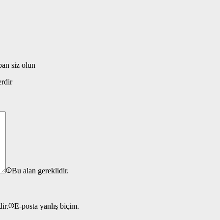
an siz olun
erdir
Bu alan gereklidir.
ir.
E-posta yanlış biçim.