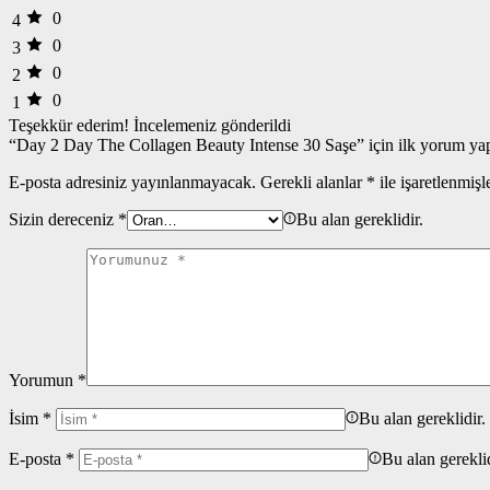
0
4
0
3
0
2
0
1
Teşekkür ederim!
İncelemeniz gönderildi
“Day 2 Day The Collagen Beauty Intense 30 Saşe” için ilk yorum yap
E-posta adresiniz yayınlanmayacak.
Gerekli alanlar
*
ile işaretlenmişl
Sizin dereceniz
*
Bu alan gereklidir.
Yorumun
*
İsim
*
Bu alan gereklidir.
E-posta
*
Bu alan gereklid