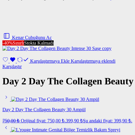
Kenar Çubuğunu Aç
-40%
Sınırlı
Stokta Kalmadı
Karşılaştırmaya Ekle
Karşılaştırmaya eklendi
Karşılaştır
Day 2 Day The Collagen Beauty 
Day 2 Day The Collagen Beauty 30 Ampül
750,00
₺
Orijinal fiyat: 750,00 ₺.
399,90
₺
Şu andaki fiyat: 399,90 ₺.