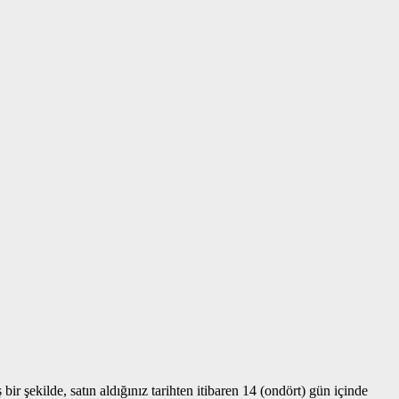
r şekilde, satın aldığınız tarihten itibaren 14 (ondört) gün içinde