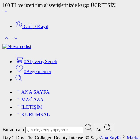
100 TL ve üzeri tüm alışverişlerinizde kargo ÜCRETSİZ!
Giriş / Kayıt
0
Alışveriş Sepeti
0
Beğenilenler
ANA SAYFA
MAĞAZA
İLETİŞİM
KURUMSAL
Burada ara
Ara
Day 2 Day The Collagen Beauty Intense 30 Saşe
Ana Sayfa
Marka