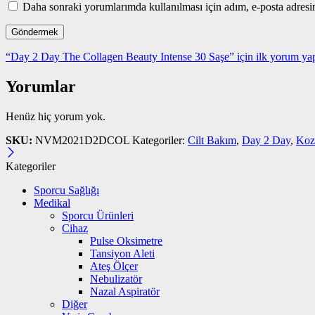
Daha sonraki yorumlarımda kullanılması için adım, e-posta adresim
“Day 2 Day The Collagen Beauty Intense 30 Saşe” için ilk yorum yap
Yorumlar
Henüz hiç yorum yok.
SKU:
NVM2021D2DCOL
Kategoriler:
Cilt Bakım
,
Day 2 Day
,
Koz
Kategoriler
Sporcu Sağlığı
Medikal
Sporcu Ürünleri
Cihaz
Pulse Oksimetre
Tansiyon Aleti
Ateş Ölçer
Nebulizatör
Nazal Aspiratör
Diğer