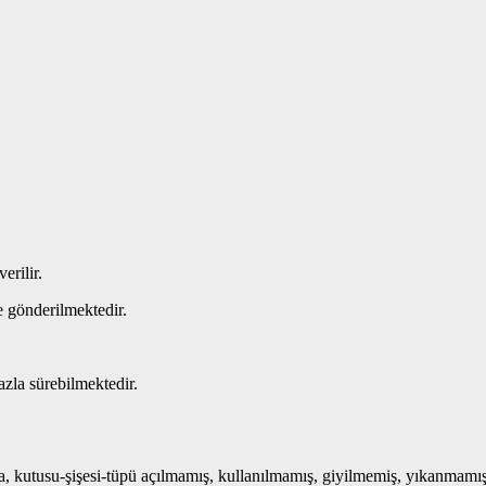
erilir.
e gönderilmektedir.
azla sürebilmektedir.
, kutusu-şişesi-tüpü açılmamış, kullanılmamış, giyilmemiş, yıkanmamış bi