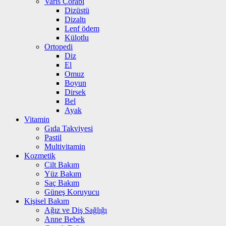
Varis Çorabı
Dizüstü
Dizaltı
Lenf ödem
Külotlu
Ortopedi
Diz
El
Omuz
Boyun
Dirsek
Bel
Ayak
Vitamin
Gıda Takviyesi
Pastil
Multivitamin
Kozmetik
Cilt Bakım
Yüz Bakım
Saç Bakım
Güneş Koruyucu
Kişisel Bakım
Ağız ve Diş Sağlığı
Anne Bebek